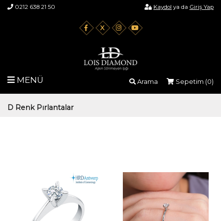
0212 638 21 50
Kaydol
ya da
Giriş Yap
X
MENÜ
Arama
Sepetim (
0
)
D Renk Pırlantalar