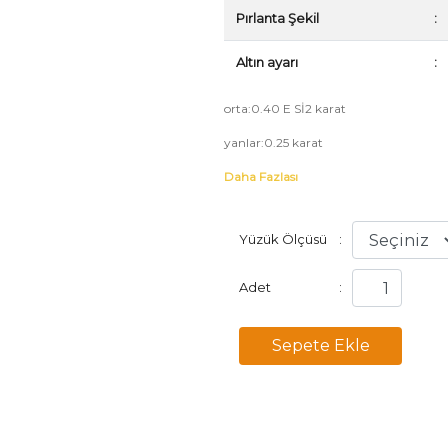
Pırlanta Şekil
:
Altın ayarı
:
orta:0.40 E Sİ2 karat
yanlar:0.25 karat
Daha Fazlası
Yüzük Ölçüsü
:
Adet
: