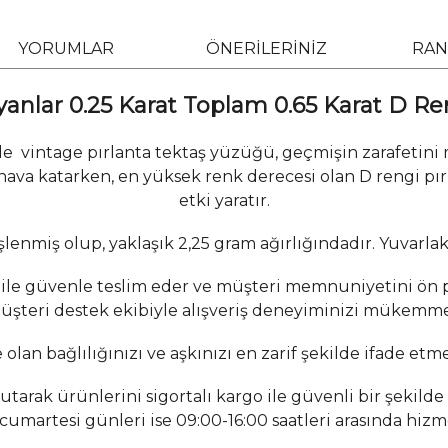
YORUMLAR
ÖNERİLERİNİZ
RAN
 yanlar 0.25 Karat Toplam 0.65 Karat D Re
ile vintage pırlanta tektaş yüzüğü, geçmişin zarafetini
ava katarken, en yüksek renk derecesi olan D rengi pırlant
etki yaratır.
işlenmiş olup, yaklaşık 2,25 gram ağırlığındadır. Yuvarlak k
ile güvenle teslim eder ve müşteri memnuniyetini ön p
şteri destek ekibiyle alışveriş deneyiminizi mükemmel
olan bağlılığınızı ve aşkınızı en zarif şekilde ifade etm
rak ürünlerini sigortalı kargo ile güvenli bir şekilde 
, cumartesi günleri ise 09:00-16:00 saatleri arasında hiz