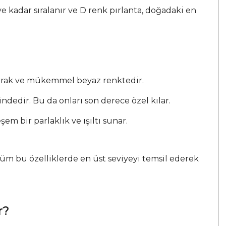
ye kadar sıralanır ve D renk pırlanta, doğadaki en
berrak ve mükemmel beyaz renktedir.
ndedir. Bu da onları son derece özel kılar.
m bir parlaklık ve ışıltı sunar.
, tüm bu özelliklerde en üst seviyeyi temsil ederek
r?