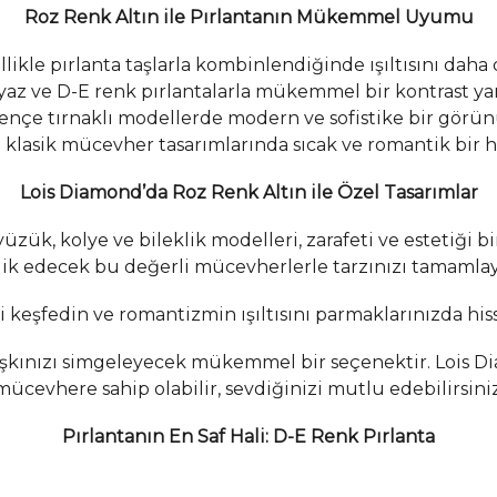
Roz Renk Altın ile Pırlantanın Mükemmel Uyumu
llikle pırlanta taşlarla kombinlendiğinde ışıltısını daha 
az ve D-E renk pırlantalarla mükemmel bir kontrast yar
pençe tırnaklı modellerde
modern ve sofistike bir görü
 klasik mücevher tasarımlarında sıcak ve romantik bir hi
Lois Diamond’da Roz Renk Altın ile Özel Tasarımlar
üzük, kolye ve bileklik modelleri, zarafeti ve estetiği b
lik edecek bu değerli mücevherlerle tarzınızı tamamlay
 keşfedin ve romantizmin ışıltısını parmaklarınızda his
e aşkınızı simgeleyecek mükemmel bir seçenektir. Lois D
mücevhere sahip olabilir, sevdiğinizi mutlu edebilirsiniz
Pırlantanın En Saf Hali: D-E Renk Pırlanta