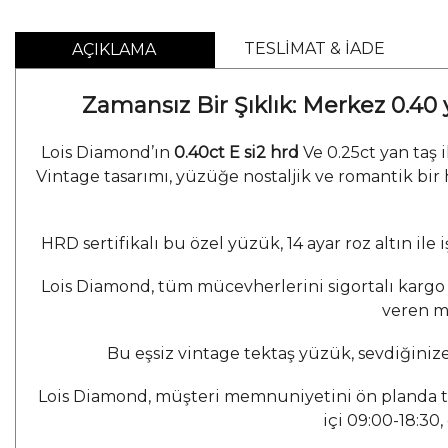
TESLİMAT & İADE
AÇIKLAMA
Zamansız Bir Şıklık: Merkez 0.40
Lois Diamond’ın
0.40ct E si2 hrd
Ve 0.25ct yan taş 
Vintage tasarımı, yüzüğe nostaljik ve romantik bir h
HRD sertifikalı bu özel yüzük, 14 ayar roz altın ile 
Lois Diamond, tüm mücevherlerini sigortalı kargo 
veren mü
Bu eşsiz vintage tektaş yüzük, sevdiğinize 
Lois Diamond, müşteri memnuniyetini ön planda tuta
içi 09:00-18:30