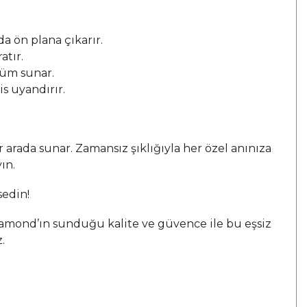
da ön plana çıkarır.
atır.
nüm sunar.
s uyandırır.
ir arada sunar. Zamansız şıklığıyla her özel anınıza
ın.
sedin!
iamond’ın sunduğu kalite ve güvence ile bu eşsiz
.