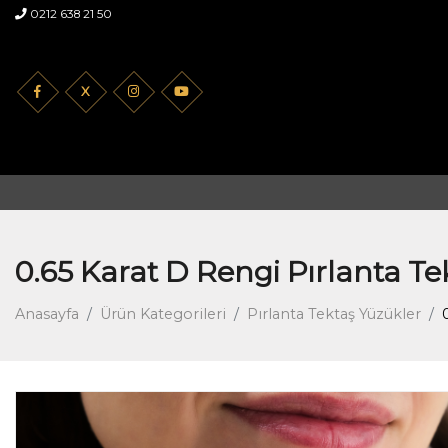
0212 638 21 50
X
0.65 Karat D Rengi Pırlanta Te
Anasayfa
Ürün Kategorileri
Pırlanta Tektaş Yüzükler