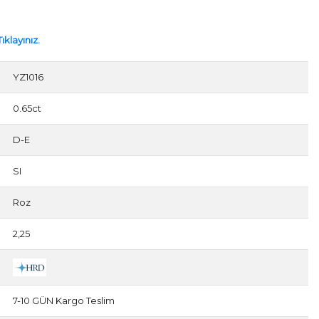
ıklayınız.
YZ1016
0.65ct
D-E
SI
Roz
2,25
7-10 GÜN Kargo Teslim