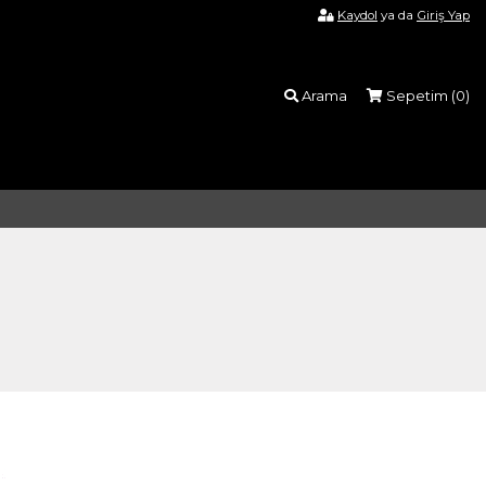
Kaydol
ya da
Giriş Yap
Arama
Sepetim (
0
)