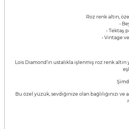
Roz renk altın, öze
•
Bey
•
 Tektaş 
•
Vintage ve
Lois Diamond’ın ustalıkla işlenmiş roz renk altın y
eş
Şimdi
Bu özel yüzük, sevdiğinize olan bağlılığınızı v