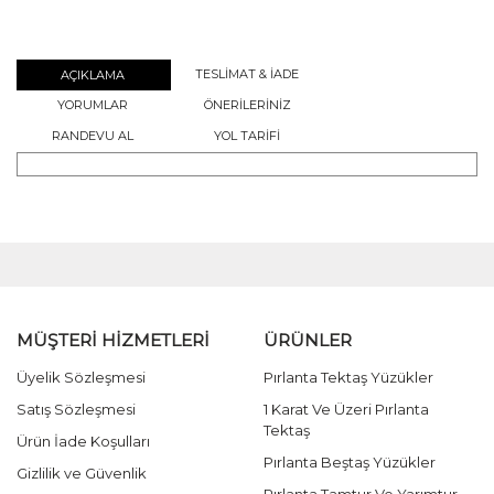
TESLİMAT & İADE
AÇIKLAMA
YORUMLAR
ÖNERİLERİNİZ
RANDEVU AL
YOL TARİFİ
MÜŞTERİ HİZMETLERİ
ÜRÜNLER
Üyelik Sözleşmesi
Pırlanta Tektaş Yüzükler
Satış Sözleşmesi
1 Karat Ve Üzeri Pırlanta
Tektaş
Ürün İade Koşulları
Pırlanta Beştaş Yüzükler
Gizlilik ve Güvenlik