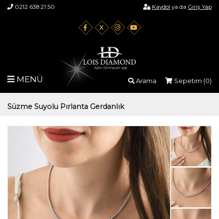
0212 638 21 50
Kaydol
ya da
Giriş Yap
X
MENÜ
Arama
Sepetim (
0
)
Süzme Suyolu Pırlanta Gerdanlık