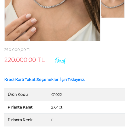
290.000,00 TL
220.000,00 TL
Kredi Kartı Taksit Seçenekleri İçin Tıklayınız.
Ürün Kodu
:
G1022
Pırlanta Karat
:
2.64ct
Pırlanta Renk
:
F