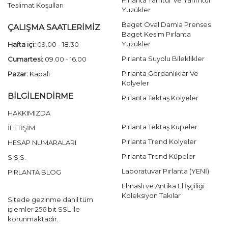
Pırlanta Tamtur Ve Yarımtur
Teslimat Koşulları
Yüzükler
Baget Oval Damla Prenses
ÇALIŞMA SAATLERİMİZ
Baget Kesim Pırlanta
Yüzükler
Hafta içi:
09.00 - 18.30
Pırlanta Suyolu Bileklikler
Cumartesi:
09.00 - 16.00
Pırlanta Gerdanlıklar Ve
Pazar:
Kapalı
Kolyeler
BİLGİLENDİRME
Pırlanta Tektaş Kolyeler
HAKKIMIZDA
Pırlanta Tektaş Küpeler
İLETİŞİM
Pırlanta Trend Kolyeler
HESAP NUMARALARI
Pırlanta Trend Küpeler
S.S.S.
Laboratuvar Pırlanta (YENİ)
PIRLANTA BLOG
Elmaslı ve Antika El İşçiliği
Koleksiyon Takılar
Sitede gezinme dahil tüm
işlemler 256 bit SSL ile
korunmaktadır.