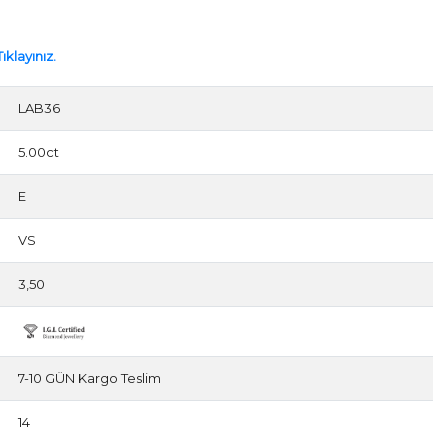
ıklayınız.
LAB36
5.00ct
E
VS
3,50
7-10 GÜN Kargo Teslim
14