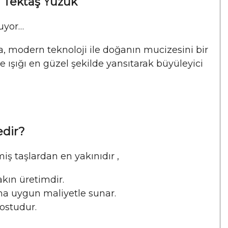
l Tektaş Yüzük
şuyor…
a, modern teknoloji ile doğanın mucizesini bir
le ışığı en güzel şekilde yansıtarak büyüleyici
edir?
iş taşlardan en yakınıdır ,
akın üretimdir.
aha uygun maliyetle sunar.
ostudur.