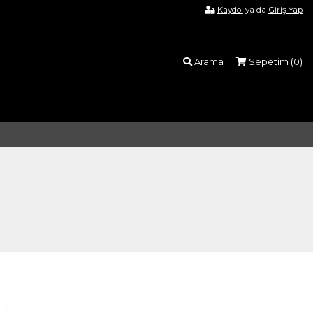
Kaydol
ya da
Giriş Yap
Arama
Sepetim (
0
)