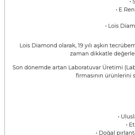
•
 
•
E Renk
•
Lois Diam
Lois Diamond olarak, 19 yılı aşkın tecrüb
zaman dikkatle değerlend
Son dönemde artan Laboratuvar Üretimi (Lab 
firmasının ürünlerini
•
Ulusl
•
Et
•
Doğal pırlant