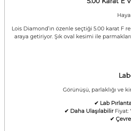
5.00 Karat E 
Hayal
Lois Diamond’ın özenle seçtiği 5.00 karat F r
araya getiriyor. Şık oval kesimi ile parmaklar
Labo
Görünüşü, parlaklığı ve ki
✔ Lab Pırlanta
✔ Daha Ulaşılabilir
Fiyat:
✔ Çevre