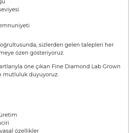
üğü
seviyesi
memnuniyeti
ğrultusunda, sizlerden gelen talepleri her
ermeye özen gösteriyoruz.
dartlarıyla öne çıkan Fine Diamond Lab Grown
an mutluluk duyuyoruz.
 üretim
ciri
asal özellikler