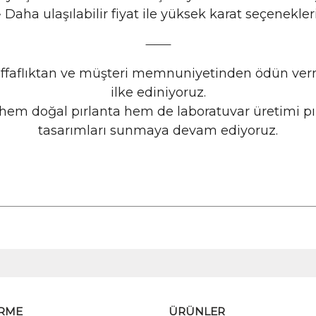
•
Daha ulaşılabilir fiyat ile yüksek karat seçenekler
⸻
effaflıktan ve müşteri memnuniyetinden ödün verm
ilke ediniyoruz.
em doğal pırlanta hem de laboratuvar üretimi pırla
tasarımları sunmaya devam ediyoruz.
İRME
ÜRÜNLER