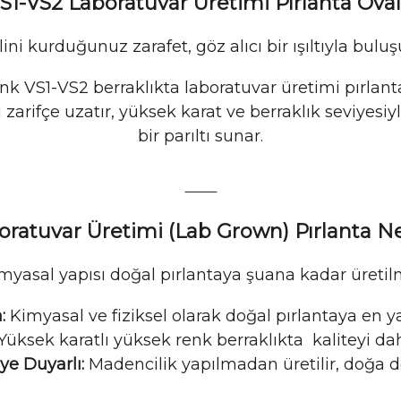
VS1-VS2 Laboratuvar Üretimi Pırlanta Ova
ini kurduğunuz zarafet, göz alıcı bir ışıltıyla bulu
enk VS1-VS2 berraklıkta laboratuvar üretimi pırlant
ı zarifçe uzatır, yüksek karat ve berraklık seviyesiy
bir parıltı sunar.
⸻
ratuvar Üretimi (Lab Grown) Pırlanta N
myasal yapısı doğal pırlantaya şuana kadar üretilm
:
Kimyasal ve fiziksel olarak doğal pırlantaya en y
 Yüksek karatlı yüksek renk berraklıkta kaliteyi d
ye Duyarlı:
Madencilik yapılmadan üretilir, doğa d