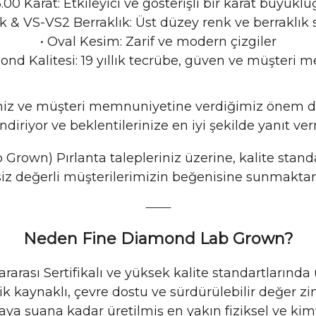
5
.00 Karat: Etkileyici ve gösterişli bir karat büyükl
 & VS-VS2 Berraklık: Üst düzey renk ve berraklık 
•
Oval Kesim: Zarif ve modern çizgiler
ond Kalitesi: 19 yıllık tecrübe, güven ve müşteri 
emiz ve müşteri memnuniyetine verdiğimiz önem do
iriyor ve beklentilerinize en iyi şekilde yanıt v
Grown) Pırlanta talepleriniz üzerine, kalite stan
 siz değerli müşterilerimizin beğenisine sunmakt
⸻
Neden Fine Diamond Lab Grown?
ararası Sertifikalı ve yüksek kalite standartlarında
ik kaynaklı, çevre dostu ve sürdürülebilir değer zin
aya şuana kadar üretilmiş en yakın fiziksel ve kimy