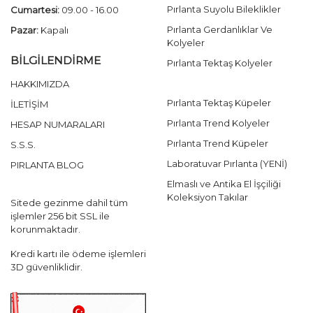
Pırlanta Suyolu Bileklikler
Cumartesi:
09.00 - 16.00
Pırlanta Gerdanlıklar Ve
Pazar:
Kapalı
Kolyeler
BİLGİLENDİRME
Pırlanta Tektaş Kolyeler
HAKKIMIZDA
Pırlanta Tektaş Küpeler
İLETİŞİM
Pırlanta Trend Kolyeler
HESAP NUMARALARI
Pırlanta Trend Küpeler
S.S.S.
Laboratuvar Pırlanta (YENİ)
PIRLANTA BLOG
Elmaslı ve Antika El İşçiliği
Koleksiyon Takılar
Sitede gezinme dahil tüm
işlemler 256 bit SSL ile
korunmaktadır.
Kredi kartı ile ödeme işlemleri
3D güvenliklidir.