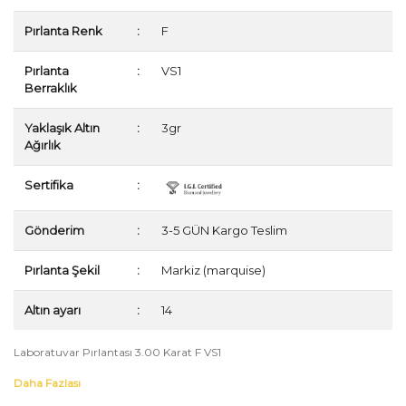
Pırlanta Renk
:
F
Pırlanta
:
VS1
Berraklık
Yaklaşık Altın
:
3gr
Ağırlık
Sertifika
:
Gönderim
:
3-5 GÜN Kargo Teslim
Pırlanta Şekil
:
Markiz (marquise)
Altın ayarı
:
14
Laboratuvar Pırlantası 3.00 Karat F VS1
Daha Fazlası