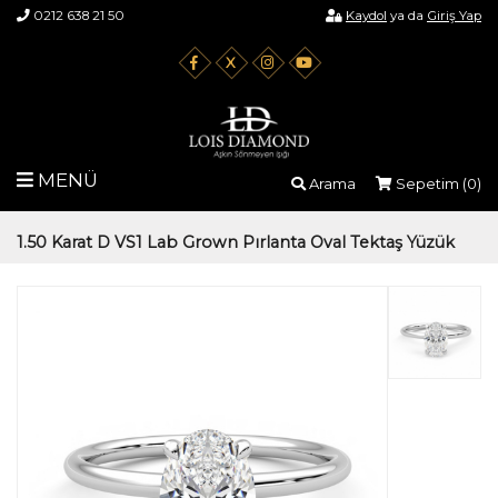
0212 638 21 50
Kaydol
ya da
Giriş Yap
X
MENÜ
Arama
Sepetim (
0
)
1.50 Karat D VS1 Lab Grown Pırlanta Oval Tektaş Yüzük