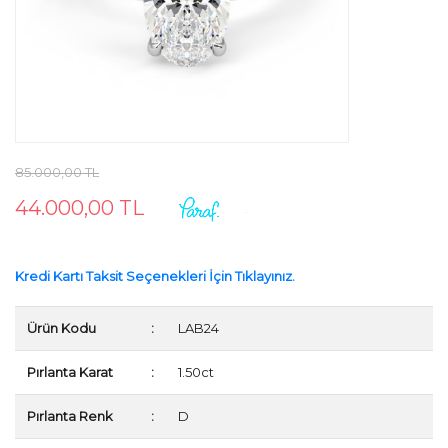
85.000,00 TL
44.000,00 TL
Kredi Kartı Taksit Seçenekleri İçin Tıklayınız.
Ürün Kodu
:
LAB24
Pırlanta Karat
:
1.50ct
Pırlanta Renk
:
D