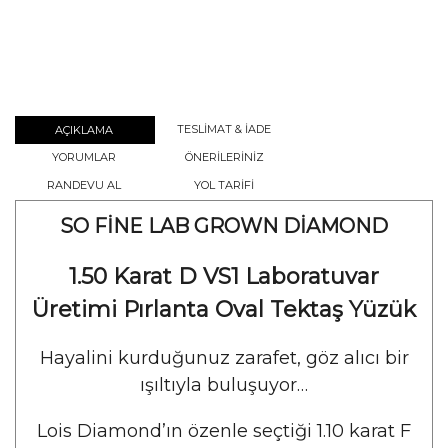
TESLİMAT & İADE
AÇIKLAMA
YORUMLAR
ÖNERİLERİNİZ
RANDEVU AL
YOL TARİFİ
SO FİNE LAB GROWN DİAMOND
1.50 Karat D VS1 Laboratuvar
Üretimi Pırlanta Oval Tektaş Yüzük
Hayalini kurduğunuz zarafet, göz alıcı bir
ışıltıyla buluşuyor…
Lois Diamond’ın özenle seçtiği 1.10 karat F