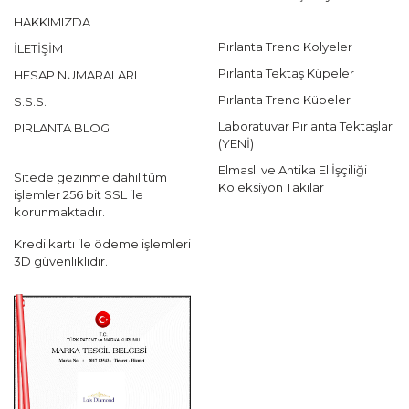
HAKKIMIZDA
Pırlanta Trend Kolyeler
İLETİŞİM
Pırlanta Tektaş Küpeler
HESAP NUMARALARI
Pırlanta Trend Küpeler
S.S.S.
Laboratuvar Pırlanta Tektaşlar
PIRLANTA BLOG
(YENİ)
Elmaslı ve Antika El İşçiliği
Sitede gezinme dahil tüm
Koleksiyon Takılar
işlemler 256 bit SSL ile
korunmaktadır.
Kredi kartı ile ödeme işlemleri
3D güvenliklidir.