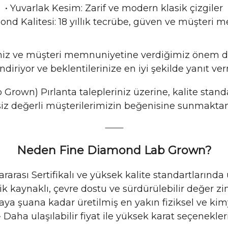
•
 Yuvarlak
Kesim: Zarif ve modern klasik çizgiler
ond Kalitesi: 18 yıllık tecrübe, güven ve müşteri 
emiz ve müşteri memnuniyetine verdiğimiz önem do
iriyor ve beklentilerinize en iyi şekilde yanıt v
Grown) Pırlanta talepleriniz üzerine, kalite stan
 siz değerli müşterilerimizin beğenisine sunmakt
⸻
Neden Fine Diamond Lab Grown?
ararası Sertifikalı ve yüksek kalite standartlarında
ik kaynaklı, çevre dostu ve sürdürülebilir değer zin
aya şuana kadar üretilmiş en yakın fiziksel ve kimy
•
Daha ulaşılabilir fiyat ile yüksek karat seçenekler