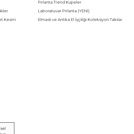
Pırlanta Trend Küpeler
ükler
Laboratuvar Pırlanta (YENİ)
et Kesim
Elmaslı ve Antika El İşçiliği Koleksiyon Takılar
sel