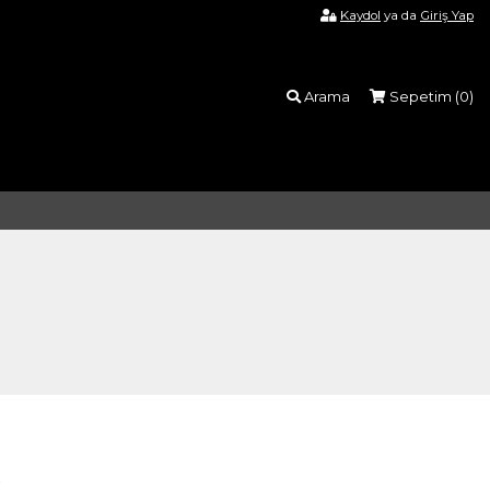
Kaydol
ya da
Giriş Yap
Arama
Sepetim (
0
)