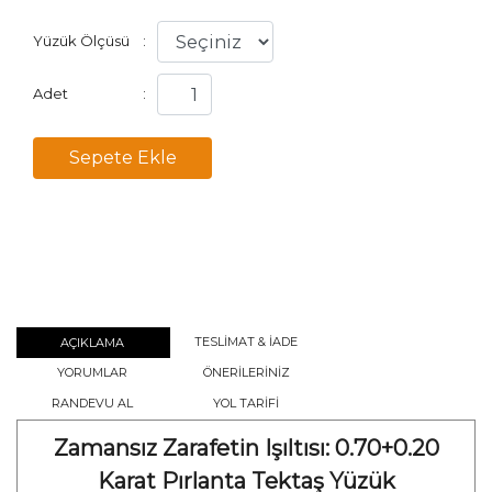
Yüzük Ölçüsü
:
Adet
:
TESLİMAT & İADE
AÇIKLAMA
YORUMLAR
ÖNERİLERİNİZ
RANDEVU AL
YOL TARİFİ
Zamansız Zarafetin Işıltısı: 0.70+0.20
Karat Pırlanta Tektaş Yüzük