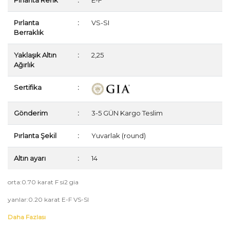
Pırlanta Renk
:
E-F
Pırlanta
:
VS-SI
Berraklık
Yaklaşık Altın
:
2,25
Ağırlık
Sertifika
:
Gönderim
:
3-5 GÜN Kargo Teslim
Pırlanta Şekil
:
Yuvarlak (round)
Altın ayarı
:
14
orta:0.70 karat F si2 gia
yanlar:0.20 karat E-F VS-SI
Daha Fazlası