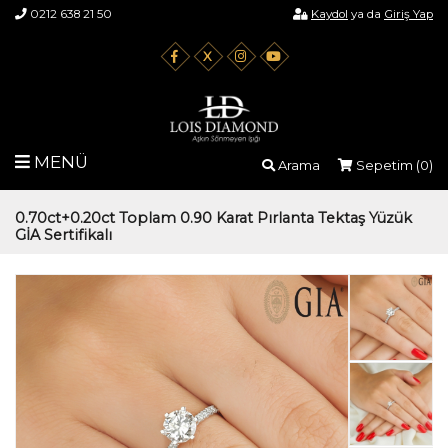
0212 638 21 50
Kaydol
ya da
Giriş Yap
X
MENÜ
Arama
Sepetim (
0
)
0.70ct+0.20ct Toplam 0.90 Karat Pırlanta Tektaş Yüzük
GİA Sertifikalı