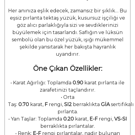
Her anınıza eşlik edecek, zamansız bir şıklık… Bu
eşsiz pırlanta tektaş yüzük, kusursuz işçiliği ve
göz alıcı parlaklığıyla sizi ve sevdiklerinizi
büyülemek için tasarlandı. Saflığın ve lüksün
sembolü olan bu özel yüzük, ışığı mükemmel
şekilde yansıtarak her bakışta hayranlık
uyandırır.
Öne Çıkan Özellikler:
•
Karat Ağırlığı: Toplamda
0.90
karat pırlanta ile
zarafetinizi taçlandırır.
•
Orta
Taş:
0.70
karat,
F
rengi,
SI2
berraklıkta
GİA
sertifikalı
pırlanta.
•
Yan Taşlar: Toplamda
0.20
karat,
E-F
rengi,
VS-SI
berraklıkta pırlantalar.
•
Renk:
E-F
rengi pırlantalar, nadir bulunan