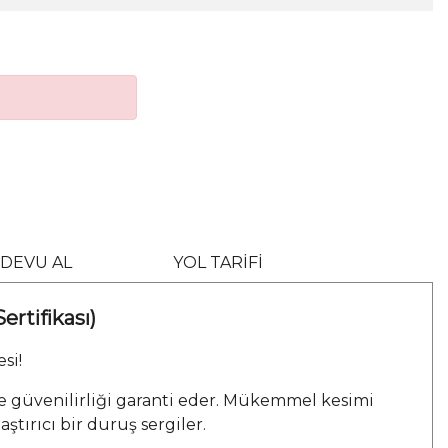
DEVU AL
YOL TARİFİ
ertifikası)
si!
e ve güvenilirliği garanti eder. Mükemmel kesimi
tırıcı bir duruş sergiler.