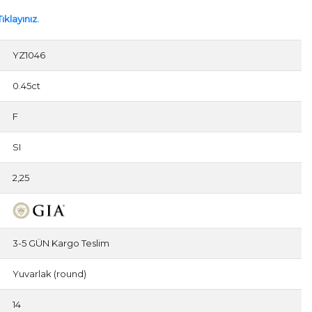
ıklayınız.
YZ1046
0.45ct
F
SI
2,25
3-5 GÜN Kargo Teslim
Yuvarlak (round)
14