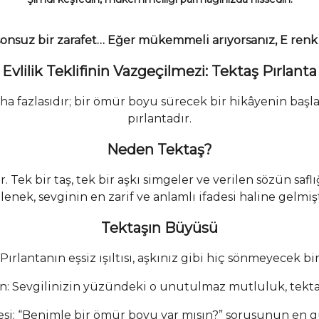
 sonsuz bir zarafet… Eğer mükemmeli arıyorsanız, E renk p
Evlilik Teklifinin Vazgeçilmezi: Tektaş Pırlanta
daha fazlasıdır; bir ömür boyu sürecek bir hikâyenin başla
pırlantadır.
Neden Tektaş?
r. Tek bir taş, tek bir aşkı simgeler ve verilen sözün saf
lenek, sevginin en zarif ve anlamlı ifadesi haline gelmiş
Tektaşın Büyüsü
 Pırlantanın eşsiz ışıltısı, aşkınız gibi hiç sönmeyecek bir
n: Sevgilinizin yüzündeki o unutulmaz mutluluk, tektaş
desi: “Benimle bir ömür boyu var mısın?” sorusunun en güz