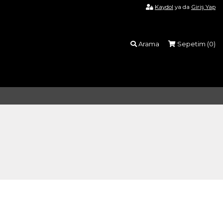
Kaydol
ya da
Giriş Yap
Arama
Sepetim (
0
)