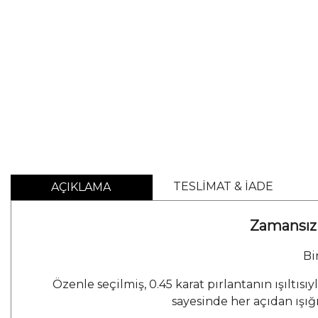
TESLİMAT & İADE
AÇIKLAMA
Zamansız Z
Bi
Özenle seçilmiş, 0.45 karat pırlantanın ışıltıs
sayesinde her açıdan ışığ