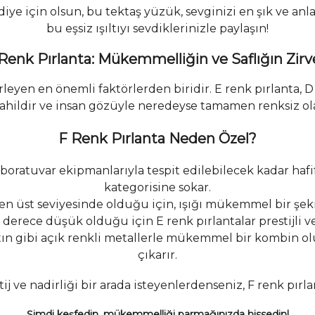
 hediye için olsun, bu tektaş yüzük, sevginizi en şık ve a
bu eşsiz ışıltıyı sevdiklerinizle paylaşın!
Renk Pırlanta: Mükemmelliğin ve Saflığın Zirv
elirleyen en önemli faktörlerden biridir. E renk pırlanta,
ahildir ve insan gözüyle neredeyse tamamen renksiz olar
F Renk Pırlanta Neden Özel?
ratuvar ekipmanlarıyla tespit edilebilecek kadar hafif 
kategorisine sokar.
en üst seviyesinde olduğu için, ışığı mükemmel bir şekil
rece düşük olduğu için E renk pırlantalar prestijli ve 
tın gibi açık renkli metallerle mükemmel bir kombin olu
çıkarır.
stij ve nadirliği bir arada isteyenlerdenseniz, F renk p
Şimdi keşfedin, mükemmelliği parmağınızda hissedin!