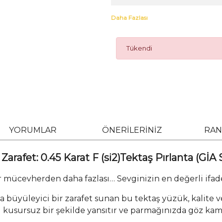
Daha Fazlası
Tükendi
YORUMLAR
ÖNERİLERİNİZ
RAN
arafet: 0.45 Karat F (si2)Tektaş Pırlanta (GİA S
r mücevherden daha fazlası… Sevginizin en değerli ifade
ıyla büyüleyici bir zarafet sunan bu tektaş yüzük, kalit
ı kusursuz bir şekilde yansıtır ve parmağınızda göz kamaş