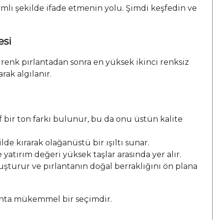
nlamlı şekilde ifade etmenin yolu. Şimdi keşfedin ve
esi
 D renk pırlantadan sonra en yüksek ikinci renksiz
ak algılanır.
bir ton farkı bulunur, bu da onu üstün kalite
de kırarak olağanüstü bir ışıltı sunar.
yatırım değeri yüksek taşlar arasında yer alır.
şturur ve pırlantanın doğal berraklığını ön plana
ırlanta mükemmel bir seçimdir.