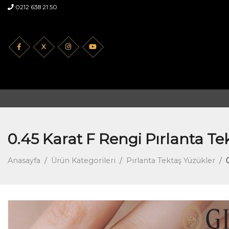
0212 638 21 50
X
0.45 Karat F Rengi Pırlanta Tek
Anasayfa
Ürün Kategorileri
Pırlanta Tektaş Yüzükler