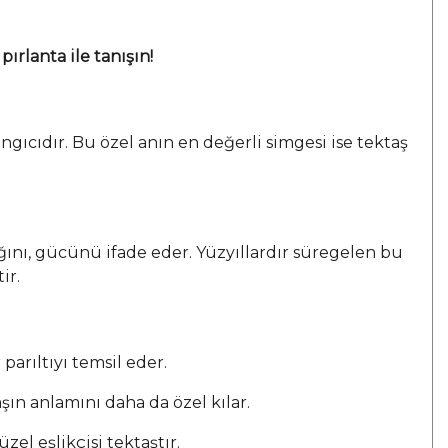
ırlanta ile tanışın!
ngıcıdır. Bu özel anın en değerli simgesi ise tektaş
lığını, gücünü ifade eder. Yüzyıllardır süregelen bu
tir
.
 parıltıyı temsil eder.
ın anlamını daha da özel kılar.
el eşlikçisi tektaştır.