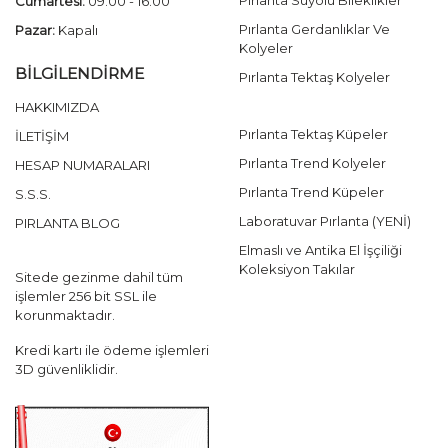
Cumartesi:
09.00 - 16.00
Pırlanta Gerdanlıklar Ve
Pazar:
Kapalı
Kolyeler
BİLGİLENDİRME
Pırlanta Tektaş Kolyeler
HAKKIMIZDA
Pırlanta Tektaş Küpeler
İLETİŞİM
Pırlanta Trend Kolyeler
HESAP NUMARALARI
Pırlanta Trend Küpeler
S.S.S.
Laboratuvar Pırlanta (YENİ)
PIRLANTA BLOG
Elmaslı ve Antika El İşçiliği
Koleksiyon Takılar
Sitede gezinme dahil tüm
işlemler 256 bit SSL ile
korunmaktadır.
Kredi kartı ile ödeme işlemleri
3D güvenliklidir.