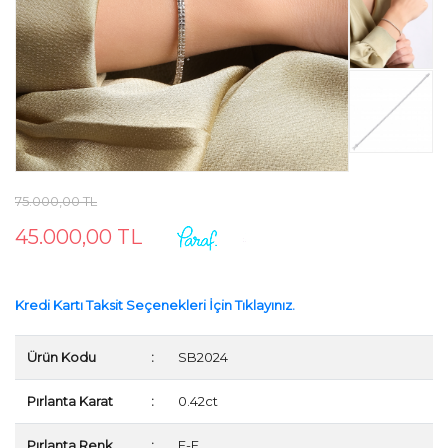
75.000,00 TL
45.000,00 TL
Kredi Kartı Taksit Seçenekleri İçin Tıklayınız.
Ürün Kodu
:
SB2024
Pırlanta Karat
:
0.42ct
Pırlanta Renk
:
E-F