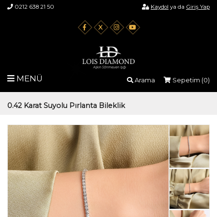
0212 638 21 50
Kaydol
ya da
Giriş Yap
X
MENÜ
Arama
Sepetim (
0
)
0.42 Karat Suyolu Pırlanta Bileklik